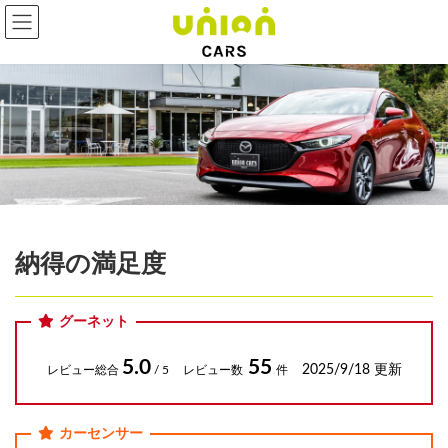
コ
ナ
ン
ビ
テ
ゲ
ン
ー
ツ
シ
へ
ョ
ス
ン
キ
に
ッ
移
プ
動
納得の満足度
グーネット
5.0
55
2025/9/18 更新
レビュー総合
/ 5
レビュー数
件
カーセンサー