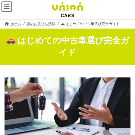
コ
ナ
ホーム
車のお役立ち情報
はじめての中古車選び完全ガイド
ン
ビ
テ
ゲ
ン
ー
はじめての中古車選び完全ガ
ツ
シ
へ
ョ
イド
ス
ン
キ
に
ッ
移
プ
動