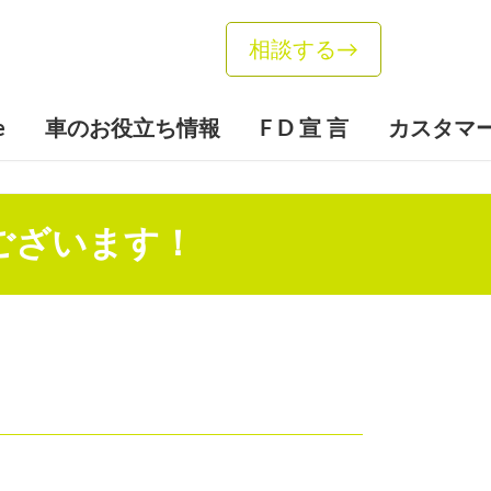
相談する
→
e
車のお役立ち情報
F D 宣 言
カスタマ
ございます！