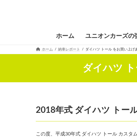
コ
ナ
ン
ビ
テ
ゲ
ン
ー
ツ
シ
へ
ョ
ホーム
ユニオンカーズの
ス
ン
キ
に
ホーム
納車レポート
ダイハツ トール をお買い上
ッ
移
プ
動
ダイハツ 
2018年式 ダイハツ ト
この度、平成30年式 ダイハツ トール カスタ