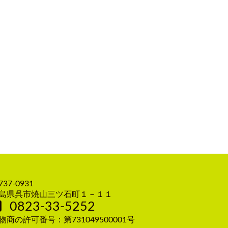
37-0931
島県呉市焼山三ツ石町１－１１
0823-33-5252
物商の許可番号：第731049500001号