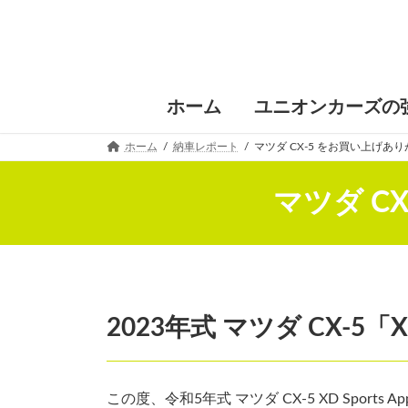
コ
ナ
ン
ビ
テ
ゲ
ン
ー
ツ
シ
へ
ョ
ホーム
ユニオンカーズの
ス
ン
キ
に
ホーム
納車レポート
マツダ CX-5 をお買い上げあ
ッ
移
プ
動
マツダ C
2023年式 マツダ CX-5「X
この度、令和5年式 マツダ CX-5 XD Sport