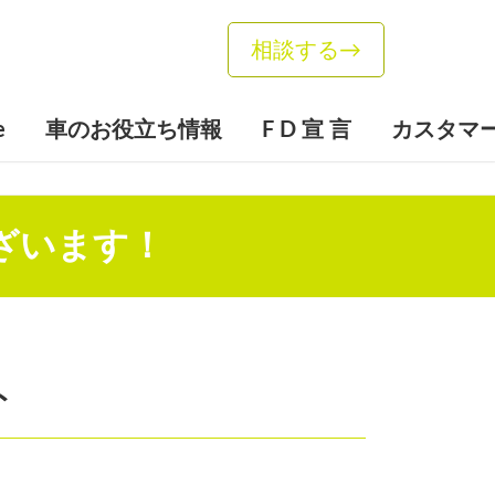
相談する
→
e
車のお役立ち情報
F D 宣 言
カスタマ
ございます！
ト