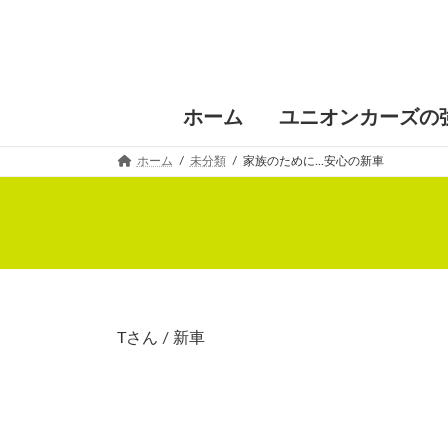
コ
ナ
ン
ビ
テ
ゲ
ン
ー
ツ
シ
へ
ョ
ホーム
ユニオンカーズの
ス
ン
キ
に
ホーム
未分類
家族のために...安心の新車
ッ
移
プ
動
Tさん / 新車