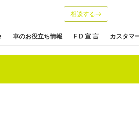
相談する
→
e
車のお役立ち情報
F D 宣 言
カスタマ