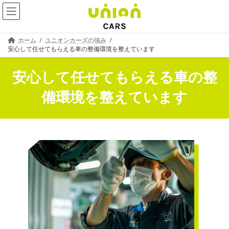
コ
ナ
ホーム
ユニオンカーズの強み
ン
ビ
安心して任せてもらえる車の整備環境を整えています
テ
ゲ
ン
ー
ツ
シ
安心して任せてもらえる車の整
へ
ョ
ス
ン
備環境を整えています
キ
に
ッ
移
プ
動